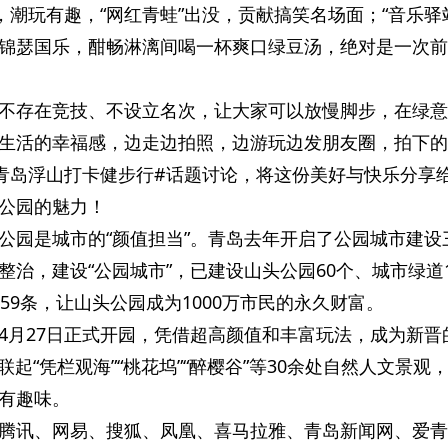
，潮玩有趣，“网红青蛙”出没，贡献搞笑名场面；“音乐驿
锦瑟国乐，酣畅淋漓间喝一杯爽口绿豆汤，绝对是一次前
不存在竞技、不设立名次，让大家可以放慢脚步，在绿意
生活的幸福感，边走边拍照，边游玩边发朋友圈，拍下的
青岛浮山打卡健步行#话题讨论，将这份美好与快乐分享
公园的魅力！
公园是城市的“颜值担当”。青岛去年开启了公园城市建设
治，建设“公园城市”，已建设山头公园60个、城市绿道1
59条，让山头公园成为1000万市民的永久财富。
4月27日正式开园，凭借超高颜值和丰富玩法，成为新晋
联起“凭栏观海”“桃花坞”“醉樱谷”等30余处自然人文景观
有趣味。
腾讯、网易、搜狐、凤凰、喜马拉雅、青岛新闻网、爱青