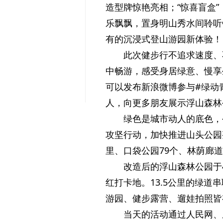
造型牌惊艳亮相；“惊喜盲盒”
乐飘飘，置身明山秀水间聆听
有的沉浸式登山游园新体验！
此次健步行不追求速度、
中畅游，感受身居绿意、慢享
可以发布新浪微博参与#绿动
人，向更多朋友展示浮山森林
绿色是城市动人的底色，
攻坚行动，加快推进山头公园整
里、口袋公园79个、林荫廊道
改造后的浮山森林公园于
红打卡地。13.5公里的绿道串
游园、健步露营、遛娃拍照皆
当天的活动通过人民网、