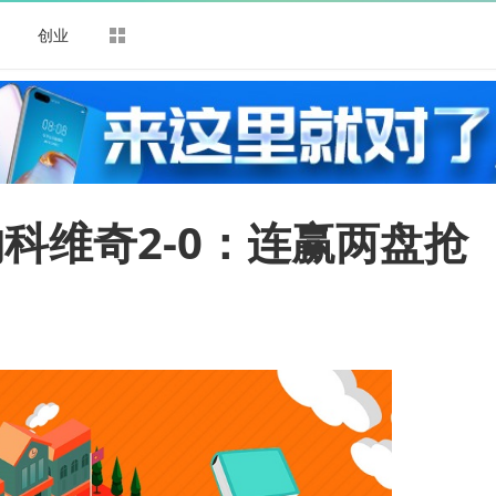
司
创业
科维奇2-0：连赢两盘抢