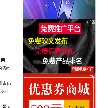
前两
的德约
维奇仍
步向
不是太