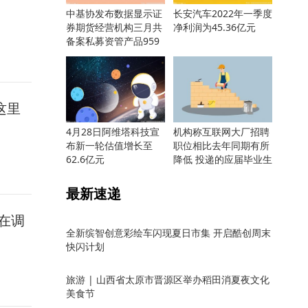
中基协发布数据显示证
长安汽车2022年一季度
券期货经营机构三月共
净利润为45.36亿元
备案私募资管产品959
只
这里
4月28日阿维塔科技宣
机构称互联网大厂招聘
布新一轮估值增长至
职位相比去年同期有所
62.6亿元
降低 投递的应届毕业生
却更多
最新速递
在调
全新缤智创意彩绘车闪现夏日市集 开启酷创周末
快闪计划
旅游 | 山西省太原市晋源区举办稻田消夏夜文化
美食节