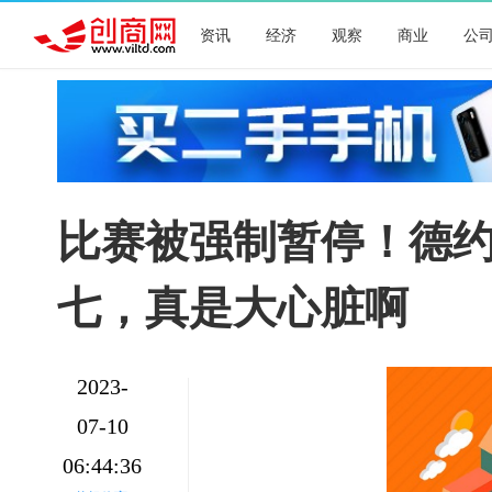
资讯
经济
观察
商业
公
比赛被强制暂停！德约
七，真是大心脏啊
2023-
07-10
06:44:36