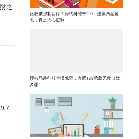
馭財之
比赛被强制暂停！德约科维奇2-0：连赢两盘抢
七，真是大心脏啊
硬核品质征服荒漠戈壁，奔腾T99承载无数自驾
梦想
.7