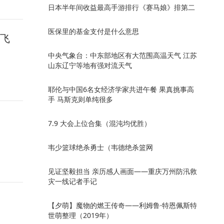
日本半年间收益最高手游排行《赛马娘》排第二
医保里的基金支付是什么意思
路飞
中央气象台：中东部地区有大范围高温天气 江苏
山东辽宁等地有强对流天气
耶伦与中国6名女经济学家共进午餐 果真挑事高
手 马斯克则单纯很多
7.9 大会上位合集（混沌均优胜）
韦少篮球绝杀勇士（韦德绝杀篮网
见证坚毅担当 亲历感人画面——重庆万州防汛救
灾一线记者手记
【夕萌】魔物的燃王传奇——利姆鲁·特恩佩斯特
世萌整理（2019年）