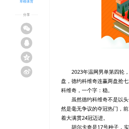
草根体育
分享
2023年温网男单第四
盘，德约科维奇连赢两盘抢七
科维奇，一个字：稳。
虽然德约科维奇不是以头
然是毫无争议的夺冠热门，前
着大满贯24冠迈进。
胡尔卡奇是17号种子，