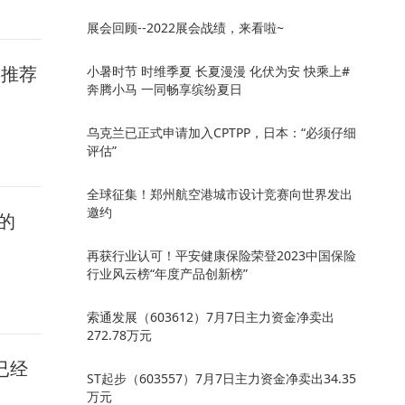
展会回顾--2022展会战绩，来看啦~
游推荐
小暑时节 时维季夏 长夏漫漫 化伏为安 快乘上#
奔腾小马 一同畅享缤纷夏日
乌克兰已正式申请加入CPTPP，日本：“必须仔细
评估”
全球征集！郑州航空港城市设计竞赛向世界发出
邀约
的
再获行业认可！平安健康保险荣登2023中国保险
行业风云榜“年度产品创新榜”
索通发展（603612）7月7日主力资金净卖出
272.78万元
已经
ST起步（603557）7月7日主力资金净卖出34.35
万元