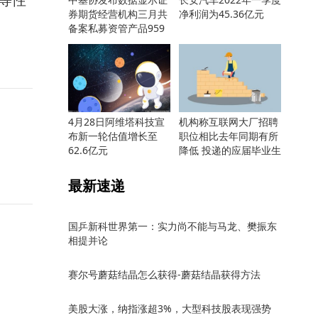
券期货经营机构三月共
净利润为45.36亿元
备案私募资管产品959
只
4月28日阿维塔科技宣
机构称互联网大厂招聘
布新一轮估值增长至
职位相比去年同期有所
62.6亿元
降低 投递的应届毕业生
却更多
最新速递
国乒新科世界第一：实力尚不能与马龙、樊振东
相提并论
赛尔号蘑菇结晶怎么获得-蘑菇结晶获得方法
美股大涨，纳指涨超3%，大型科技股表现强势