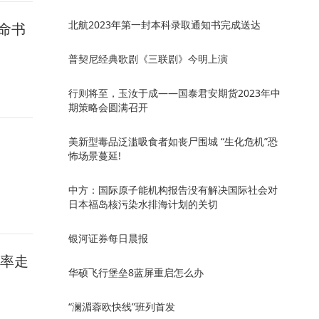
北航2023年第一封本科录取通知书完成送达
命书
普契尼经典歌剧《三联剧》今明上演
行则将至，玉汝于成——国泰君安期货2023年中
期策略会圆满召开
美新型毒品泛滥吸食者如丧尸围城 “生化危机”恐
怖场景蔓延!
中方：国际原子能机构报告没有解决国际社会对
日本福岛核污染水排海计划的关切
银河证券每日晨报
汇率走
华硕飞行堡垒8蓝屏重启怎么办
“澜湄蓉欧快线”班列首发