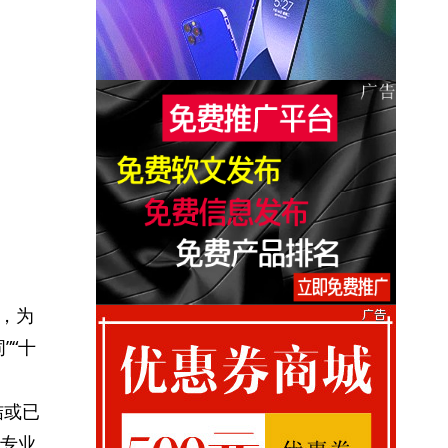
悉，为
”“十
结或已
专业