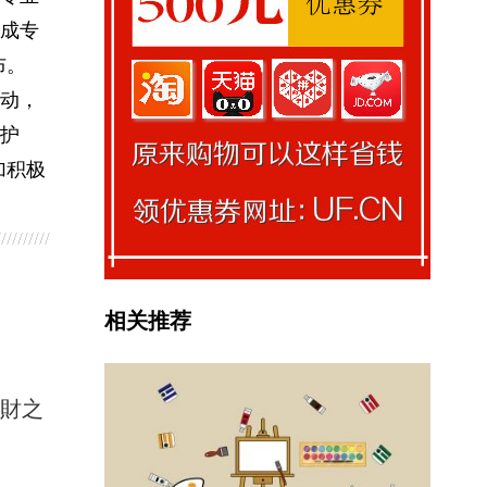
成专
布。
动，
辩护
加积极
相关推荐
馭財之