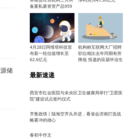
备案私募资管产品959
只
4月28日阿维塔科技宣
机构称互联网大厂招聘
布新一轮估值增长至
职位相比去年同期有所
62.6亿元
降低 投递的应届毕业生
却更多
资源储
最新速递
西安市红会医院与未央区卫生健康局举行“卫星医
院”建设试点签约仪式
齐鲁政情丨陆海空齐头并进，看省会济南打造战
略要冲的雄心
春初中作文