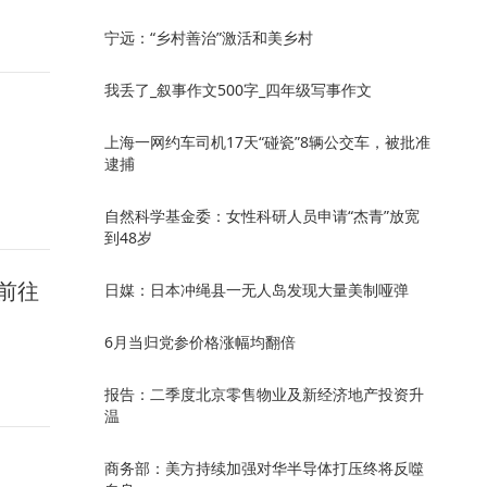
宁远：“乡村善治”激活和美乡村
我丢了_叙事作文500字_四年级写事作文
上海一网约车司机17天“碰瓷”8辆公交车，被批准
逮捕
自然科学基金委：女性科研人员申请“杰青”放宽
到48岁
前往
日媒：日本冲绳县一无人岛发现大量美制哑弹
6月当归党参价格涨幅均翻倍
报告：二季度北京零售物业及新经济地产投资升
温
商务部：美方持续加强对华半导体打压终将反噬