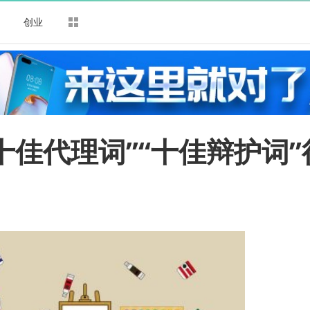
司
创业
十佳代理词”“十佳辩护词”