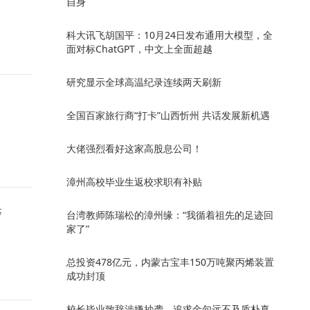
自身
科大讯飞胡国平：10月24日发布通用大模型，全
面对标ChatGPT，中文上全面超越
研究显示全球高温纪录连续两天刷新
全国百家旅行商“打卡”山西忻州 共话发展新机遇
大佬强烈看好这家高股息公司！
漳州高校毕业生返校求职有补贴
警
台湾教师陈瑞松的漳州缘：“我循着祖先的足迹回
家了”
总投资478亿元，内蒙古宝丰150万吨聚丙烯装置
成功封顶
校长毕业致辞涉嫌抄袭，追求金句远不及质朴真