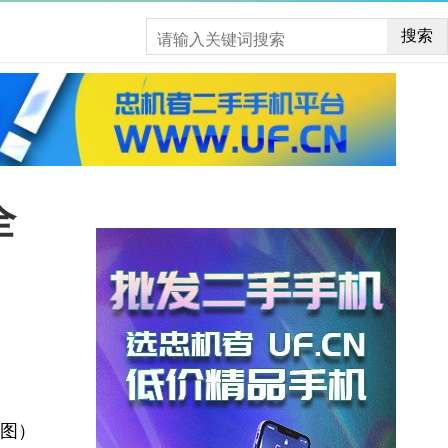
搜索
全
图）