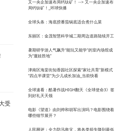
又一央企加速布局钙钛矿！ --> 又一央企加速布
局钙钛矿！_环球快播
全球头条：海底捞番茄锅底适合煮什么菜
东丽区：金茂智慧科学城二期周边道路陆续开工
暑期研学游人气飙升“能玩又能学”的室内场馆成
！
为“遛娃胜地”
津南区海棠街知香园社区探索“家社共育”新模式
“四点半课堂”为少儿成长加油_当前快看
全球速看：酷暑作战HIGH翻天《全球使命3》签
到好礼天天领
大受
电影《望道》由刘烨和胡军出演吗？电影围绕着
哪些细节展开？
人民网评：全力防汛救灾，将各类损失降到最低_