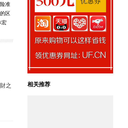
险准
的区
林宏
相关推荐
馭財之