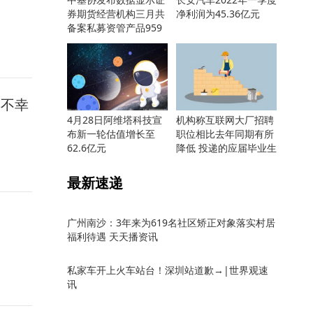
券期货经营机构三月共
净利润为45.36亿元
备案私募资管产品959
只
年不幸
4月28日阿维塔科技宣
机构称互联网大厂招聘
布新一轮估值增长至
职位相比去年同期有所
62.6亿元
降低 投递的应届毕业生
却更多
最新速递
广州南沙：3年来为619名社区矫正对象落实村居
福利待遇 天天播资讯
私家车开上火车站台！深圳站道歉→|世界观速
讯