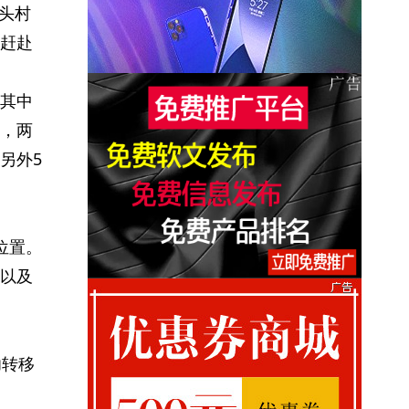
岭头村
赶赴
其中
，两
另外5
位置。
以及
功转移