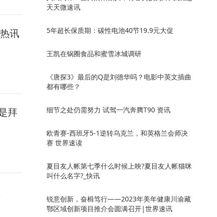
天天微速讯
5年超长保质期：碳性电池40节19.9元大促
看热讯
王凯在锅圈食品和蜜雪冰城调研
《唐探3》最后的Q是刘德华吗？电影中英文插曲
都有哪些？
细节之处仍需努力 试驾一汽奔腾T90 资讯
是拜
欧青赛-西班牙5-1逆转乌克兰，和英格兰会师决
赛 世界速读
夏目友人帐第七季什么时候上映?夏目友人帐猫咪
叫什么名字?_快讯
显
锐意创新，奋楫笃行——2023年美年健康川渝藏
鄂区域创新项目推介会圆满召开|世界速讯