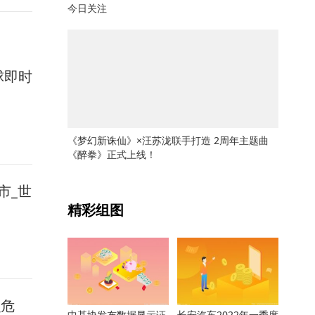
今日关注
球即时
《梦幻新诛仙》×汪苏泷联手打造 2周年主题曲
《醉拳》正式上线！
关键词：
市_世
精彩组图
么危
中基协发布数据显示证
长安汽车2022年一季度